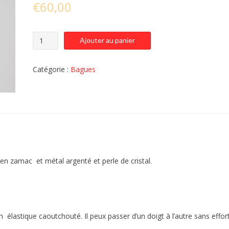
€
60,00
quantité
Ajouter au panier
de
20-
004-
Catégorie :
Bagues
BAGUE
Mot
à
Maux
en
RdV...
en zamac et métal argenté et perle de cristal.
m
 élastique caoutchouté. Il peux passer d’un doigt à l’autre sans effort