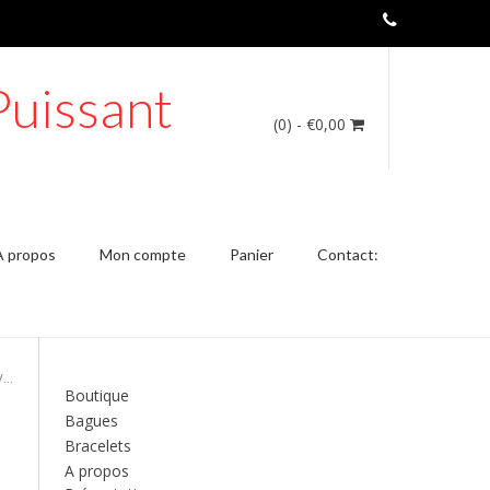
Puissant
(0)
- €0,00
A propos
Mon compte
Panier
Contact:
V…
Boutique
Bagues
Bracelets
A propos