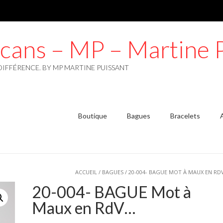
lcans – MP – Martine 
DIFFÉRENCE. BY MP MARTINE PUISSANT
Boutique
Bagues
Bracelets
ACCUEIL
/
BAGUES
/ 20-004- BAGUE MOT À MAUX EN RD
20-004- BAGUE Mot à
Maux en RdV…