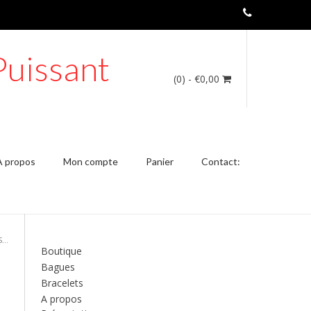
Puissant
(0)
- €0,00
A propos
Mon compte
Panier
Contact:
S…
Boutique
Bagues
Bracelets
A propos