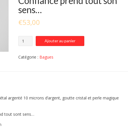
Confiance prend tout son
sens…
€
53,00
quantité
Ajouter au panier
de
20-
001
Catégorie :
Bagues
BAGUE
MAJOLAN
MAGIC...
Quand
avoir
Confiance
al argenté 10 microns d’argent, goutte cristal et perle magique
prend
tout
son
nd tout sont sens…
sens...
m